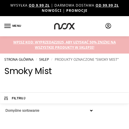
WYSYŁKA
OD 9.99 ZŁ
| DARMOWA DOSTAWA
OD 99.99 ZŁ
NOWOŚCI
|
PROMOCJE
MENU
WPISZ KOD: WYPRZEDAZ2025, ABY UZYSKAĆ 50% ZNIŻKI NA
WSZYSTKIE PRODUKTY W SKLEPIE!
STRONA GŁÓWNA
SKLEP
PRODUKTY OZNACZONE “SMOKY MIST”
/
/
Smoky Mist
FILTRUJ