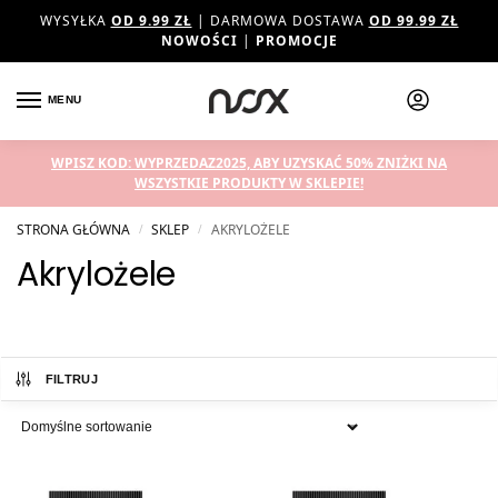
WYSYŁKA
OD 9.99 ZŁ
| DARMOWA DOSTAWA
OD 99.99 ZŁ
NOWOŚCI
|
PROMOCJE
MENU
WPISZ KOD: WYPRZEDAZ2025, ABY UZYSKAĆ 50% ZNIŻKI NA
WSZYSTKIE PRODUKTY W SKLEPIE!
STRONA GŁÓWNA
SKLEP
AKRYLOŻELE
/
/
Akrylożele
FILTRUJ