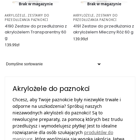
Brak w magazynie
Brak w magazynie
AKRYLOŻELE
,
ZESTAWY DO
AKRYLOŻELE
,
ZESTAWY DO
PRZEDŁUŻANIA PAZNOKCI
PRZEDŁUŻANIA PAZNOKCI
4190 Zestaw do przedłużania z
4191 Zestaw do przedłużania z
akrylożelem Transparentny 60
akrylożelem Mleczny Róż 60 g
g
139.99
zł
139.99
zł
Akrylożele do paznokci
Chcesz, aby Twoje paznokcie były niezwykle trwałe i
odporne na uszkodzenia? Spróbuj naszych
niezawodnych akrylożeli do paznokci! Są to
rewolucyjne preparaty, za pomocą których bez trudu
przedłużysz i wymodelujesz płytkę! Jest to idealne
rozwiązanie dla osób szukających
produktów do
manicure
, które wyróżniają się wysoką jakością, łatwą