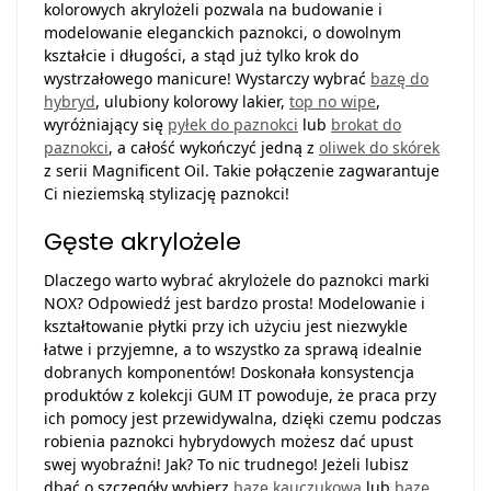
kolorowych akrylożeli pozwala na budowanie i
modelowanie eleganckich paznokci, o dowolnym
kształcie i długości, a stąd już tylko krok do
wystrzałowego manicure! Wystarczy wybrać
bazę do
hybryd
, ulubiony kolorowy lakier,
top no wipe
,
wyróżniający się
pyłek do paznokci
lub
brokat do
paznokci
, a całość wykończyć jedną z
oliwek do skórek
z serii Magnificent Oil. Takie połączenie zagwarantuje
Ci nieziemską stylizację paznokci!
Gęste akrylożele
Dlaczego warto wybrać akrylożele do paznokci marki
NOX? Odpowiedź jest bardzo prosta! Modelowanie i
kształtowanie płytki przy ich użyciu jest niezwykle
łatwe i przyjemne, a to wszystko za sprawą idealnie
dobranych komponentów! Doskonała konsystencja
produktów z kolekcji GUM IT powoduje, że praca przy
ich pomocy jest przewidywalna, dzięki czemu podczas
robienia paznokci hybrydowych możesz dać upust
swej wyobraźni! Jak? To nic trudnego! Jeżeli lubisz
dbać o szczegóły wybierz
bazę kauczukową
lub
bazę