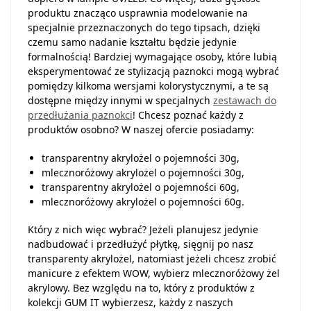
produktu znacząco usprawnia modelowanie na
specjalnie przeznaczonych do tego tipsach, dzięki
czemu samo nadanie kształtu będzie jedynie
formalnością! Bardziej wymagające osoby, które lubią
eksperymentować ze stylizacją paznokci mogą wybrać
pomiędzy kilkoma wersjami kolorystycznymi, a te są
dostępne między innymi w specjalnych
zestawach do
przedłużania paznokci
! Chcesz poznać każdy z
produktów osobno? W naszej ofercie posiadamy:
transparentny akrylożel o pojemności 30g,
mlecznoróżowy akrylożel o pojemności 30g,
transparentny akrylożel o pojemności 60g,
mlecznoróżowy akrylożel o pojemności 60g.
Który z nich więc wybrać? Jeżeli planujesz jedynie
nadbudować i przedłużyć płytkę, sięgnij po nasz
transparenty akrylożel, natomiast jeżeli chcesz zrobić
manicure z efektem WOW, wybierz mlecznoróżowy żel
akrylowy. Bez względu na to, który z produktów z
kolekcji GUM IT wybierzesz, każdy z naszych