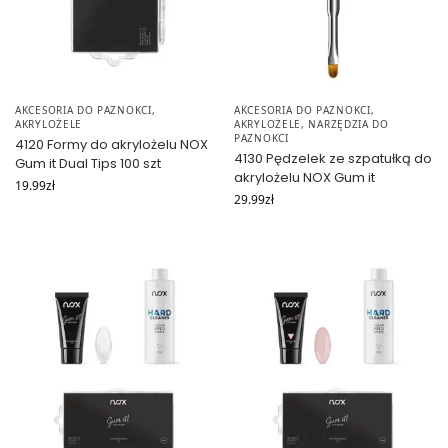
AKCESORIA DO PAZNOKCI
,
AKCESORIA DO PAZNOKCI
,
AKRYLOŻELE
AKRYLOŻELE
,
NARZĘDZIA DO
PAZNOKCI
4120 Formy do akrylożelu NOX
4130 Pędzelek ze szpatułką do
Gum it Dual Tips 100 szt
akrylożelu NOX Gum it
19.99
zł
29.99
zł