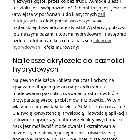
niezwykle gęste, przez co bez trudu wymodelujesz i
ukształtujesz swój paznokieć. Ich aplikacja jest jeszcze
łatwiejsza w porównaniu do klasycznych
żeli
budujących
, a efekt potrafi zaskoczyć nawet
najbardziej doświadczone stylistki! Wystarczy połączyć
je z naszymi bazami i topami hybrydowymi, następnie
ozdobić ulubionym kolorem z naszych
lakierów
hybrydowych
i efekt murowany!
Najlepsze akrylożele do paznokci
hybrydowych
Na pewno nie każda kobieta ma czas i ochotę na
spędzanie długich godzin na przedłużaniu i
modelowaniu paznokci, używając produktów, które
przysparzają więcej problemów, niż pożytku. W tym
właśnie celu powstała kolekcja GUM IT, która oczaruje
Cię swoją konsystencją, trwałością i łatwością aplikacji!
Jednym z największych atutów żeli akrylowych marki
NOX jest możliwość modelowania i kształtowania
paznokci, nie obawiając się o czas – utwardzą się
dopiero w lampie UV/LED. Co więcej, duża gęstość