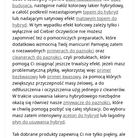
budującą
, następnie nałóż kolorowy lakier hybrydowy,
a całość podkreśl niezastąpionym
topem do hybryd
lub nadającym satynowy efekt
matowym topem do
hybryd
. W tym wypadku efekt końcowy zależy tylko i
wyłącznie od Ciebie! Oczywiście nie możesz
zapomnieć też o pomocniczych preparatach, które
dodatkowo wzmocnią Twój manicure! Pamiętaj zatem
o niezawodnych
primerach do paznokci
oraz
cleanerach do paznokci
, czyli produktach, które
pomogą Ci osiągnąć jeszcze trwalszy efekt. Jeżeli masz
problematyczną płytkę, wykorzystaj więc
primer
bezkwasowy
lub
primer kwasowy
, za pomocą których
zwiększysz przyczepność masy żelowej, a do
odtłuszczenia i oczyszczenia użyj jednego z cleanerów.
W trakcie usuwania lakieru hybrydowego niezbędne
okażą się również nasze
zmywacze do paznokci
, które
w chwilę pomogą pozbyć się całej stylizacji. Do wyboru
masz zatem intensywny
aceton do hybryd
lub łagodny
płyn do usuwania hybryd
.
Tak dobrane produkty zapewnią Ci nie tylko piękny, ale