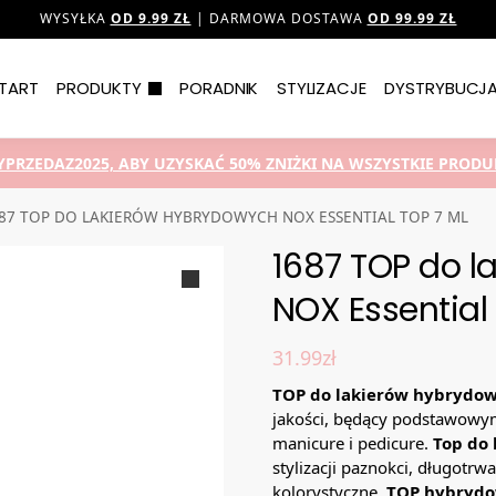
WYSYŁKA
OD 9.99 ZŁ
| DARMOWA DOSTAWA
OD 99.99 ZŁ
TART
PRODUKTY
PORADNIK
STYLIZACJE
DYSTRYBUCJ
YPRZEDAZ2025, ABY UZYSKAĆ 50% ZNIŻKI NA WSZYSTKIE PRODUK
87 TOP DO LAKIERÓW HYBRYDOWYCH NOX ESSENTIAL TOP 7 ML
1687 TOP do 
NOX Essential
31.99
zł
TOP do lakierów hybrydow
jakości, będący podstawowym
manicure i pedicure.
Top do
stylizacji paznokci, długotrw
kolorystyczne.
TOP hybryd