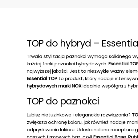
TOP do hybryd – Essentia
Trwała stylizacja paznokci wymaga solidnego wy
każdej fanki paznokci hybrydowych.
Essential TO
najwyższej jakości. Jest to niezwykle ważny ele
Essential TOP
to produkt, który nadaje intensywny
hybrydowych marki NOX
idealnie współgra z hyb
TOP do paznokci
Lubisz nietuzinkowe i eleganckie rozwiązania?
TO
zwiększa ochronę koloru, jak również nadaje ma
odpryskiwaniu lakieru. Udoskonalona receptura 
naszych firmowych baz, czyli
Essential Base, Ru