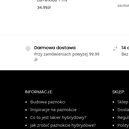
34.99
zł
34.99
zł
Darmowa dostawa
14 
Przy zamówieniach powyżej 99.99
Bez
zł
INFORMACJE:
SKLEP:
Budowa paznokci
Sklep
Inspiracje na paznokcie
Dost
Co to jest lakier hybrydowy?
Regu
Jak zrobić paznokcie hybrydowe?
Polit