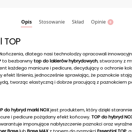
Opis
Stosowanie
Skład
Opinie
0
l TOP
kończenia, dlatego nasi technolodzy opracowali innowacyjny
P
to bezbarwny
top do lakierów hybrydowych
, stworzony z 
ment każdego manicure i pedicure, decydujący o ochronie kol
 efekt lśnienia, jednocześnie sprawiając, że paznokcie stają
rydą, tworząc elastyczną i dobrze pracującą z paznokciem p
P do hybryd marki NOX
jest produktem, który dzięki stara
nicure i pedicure pożądany efekt końcowy.
TOP do hybryd NO
gwarantuje imponujące nabłyszczenie paznokci oraz wyraźne 
bber Base
lub
Base MAX
z topem do paznokci
Essential TOP
, 