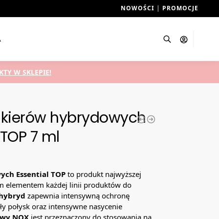
NOWOŚCI
|
PROMOCJE
A
Szukaj
TY W SKLEPIE!
lakierów hybrydowych
 TOP 7 ml
ych Essential TOP
to produkt najwyższej
 elementem każdej linii produktów do
 hybryd
zapewnia intensywną ochronę
ały połysk oraz intensywne nasycenie
owy NOX
jest przeznaczony do stosowania na