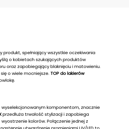
 produkt, spełniający wszystkie oczekiwania
myślą o kobietach szukających produktów
oru oraz zapobiegający blaknięciu i matowieniu.
 się o wiele mocniejsze.
TOP do lakierów
owłokę.
nnie wyselekcjonowanym komponentom, znacznie
X
przedłuża trwałość stylizacji i zapobiega
wyostrzenie kolorów. Połączenie jednej z
a następnie utwardzenie promieniami UV/LED to