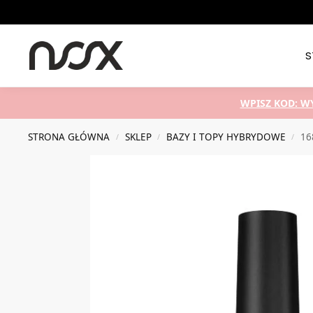
Nowości
S
WPISZ KOD: W
STRONA GŁÓWNA
SKLEP
BAZY I TOPY HYBRYDOWE
16
/
/
/