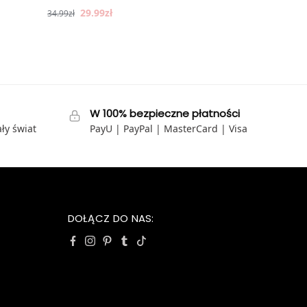
29.99
zł
34.99
zł
W 100% bezpieczne płatności
ły świat
PayU | PayPal | MasterCard | Visa
DOŁĄCZ DO NAS: