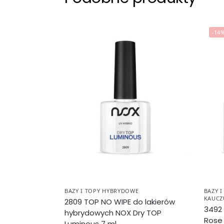
-14
BAZY I TOPY HYBRYDOWE
BAZY 
KAUC
2809 TOP NO WIPE do lakierów
3492
hybrydowych NOX Dry TOP
Rose 
Luminous 7 ml