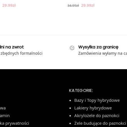
29.99
zł
29.99
zł
34.99
zł
dni na zwrot
Wysyłka za granicę
 zbędnych formalności
Zamówienia wyłamy na ca
KATEGORIE:
Bazy i Topy hybrydowe
awa
Lakiery hybrydowe
lamin
Akrylożele do paznokci
yka prywatności
Żele budujące do paznokci