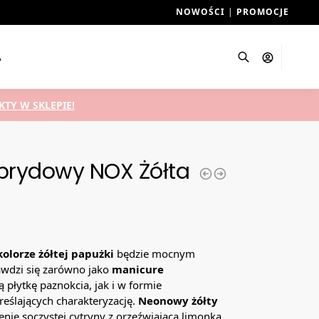
NOWOŚCI
|
PROMOCJE
A
Szukaj
TY W SKLEPIE!
ybrydowy NOX Żółta
lorze żółtej papużki
będzie mocnym
awdzi się zarówno jako
manicure
 płytkę paznokcia, jak i w formie
eślających charakteryzację.
Neonowy żółty
enie soczystej cytryny z orzeźwiającą limonką.