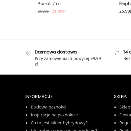
Parrot 7 ml
Eleph
21.99
zł
26.99
26.99
zł
Darmowa dostawa
14 
Przy zamówieniach powyżej 99.99
Bez
zł
INFORMACJE:
SKLEP:
Budowa paznokci
Sklep
Inspiracje na paznokcie
Dost
Co to jest lakier hybrydowy?
Regu
Jak zrobić paznokcie hybrydowe?
Polit