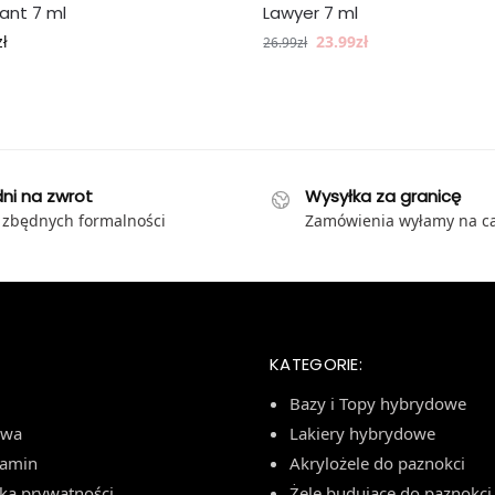
ant 7 ml
Lawyer 7 ml
zł
23.99
zł
26.99
zł
dni na zwrot
Wysyłka za granicę
 zbędnych formalności
Zamówienia wyłamy na ca
KATEGORIE:
Bazy i Topy hybrydowe
awa
Lakiery hybrydowe
lamin
Akrylożele do paznokci
yka prywatności
Żele budujące do paznokci