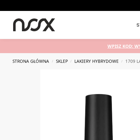
Nowości
S
WPISZ KOD: W
STRONA GŁÓWNA
SKLEP
LAKIERY HYBRYDOWE
1709 
/
/
/