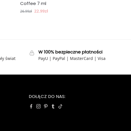
Coffee 7 ml
22.99
zł
26.99
zł
W 100% bezpieczne płatności
ły świat
PayU | PayPal | MasterCard | Visa
DOŁĄCZ DO NAS: