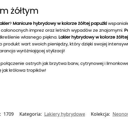
ym żółtym
akier
?
Manicure hybrydowy w kolorze żółtej papużki
wspaniale
 całonocnych imprez oraz letnich wypadów ze znajomymi.
P
dkreślenie własnego piękna.
Lakier hybrydowy w kolorze żółte
to produkt wart swoich pieniędzy, który dzięki swojej intens
ancja wyróżniającej stylizacji!
połączenie ostrych jak brzytwa barw, cytrynowej i limonkowej
ę jak królowa tropików!
:
1709
Kategoria:
Lakiery hybrydowe
Kolekcja:
Neono