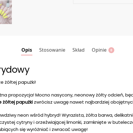
Opis
Stosowanie
Skład
Opinie
0
brydowy
e żółtej papużki!
na propozycja! Mocno nasycony, neonowy żółty odcień, bę
e żółtej papużki
zwrócisz uwagę nawet najbardziej obojętnyc
wdziwy neon wśród hybryd! Wyrazista, żółta barwa, delikat
czystej cytryny i orzeźwiającej limonki, zamknięte w butelecz
ubiących się wyróżniać i zwracać uwagę!