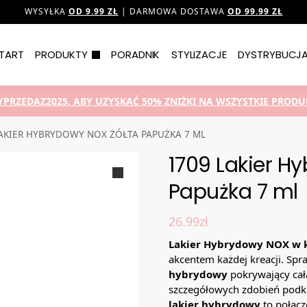
WYSYŁKA
OD 9.99 ZŁ
| DARMOWA DOSTAWA
OD 99.99 ZŁ
TART
PRODUKTY
PORADNIK
STYLIZACJE
DYSTRYBUCJ
YPRZEDAZ2025, ABY UZYSKAĆ 50% ZNIŻKI NA WSZYSTKIE PRODUK
LAKIER HYBRYDOWY NOX ŻÓŁTA PAPUŻKA 7 ML
1709 Lakier H
Papużka 7 ml
26.99
zł
Lakier Hybrydowy NOX w ko
akcentem każdej kreacji. Spr
hybrydowy
pokrywający całą
szczegółowych zdobień podkr
lakier hybrydowy
to połącz