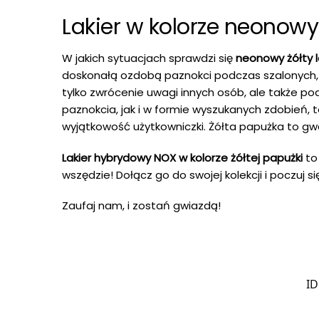
Lakier w kolorze neonow
W jakich sytuacjach sprawdzi się
neonowy żółty l
doskonałą ozdobą paznokci podczas szalonych,
tylko zwrócenie uwagi innych osób, ale także po
paznokcia, jak i w formie wyszukanych zdobień, 
wyjątkowość użytkowniczki. Żółta papużka to gwar
Lakier hybrydowy NOX w kolorze żółtej papużki
to 
wszędzie! Dołącz go do swojej kolekcji i poczuj si
Zaufaj nam, i zostań gwiazdą!
ID