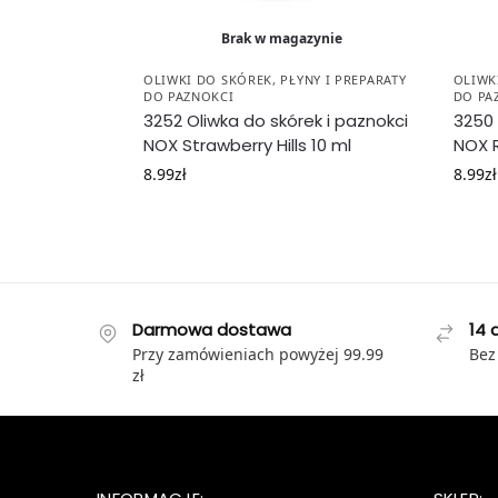
Brak w magazynie
OLIWKI DO SKÓREK
,
PŁYNY I PREPARATY
OLIWK
DO PAZNOKCI
DO PA
3252 Oliwka do skórek i paznokci
3250 
NOX Strawberry Hills 10 ml
NOX R
8.99
zł
8.99
zł
Darmowa dostawa
14 
Przy zamówieniach powyżej 99.99
Bez
zł