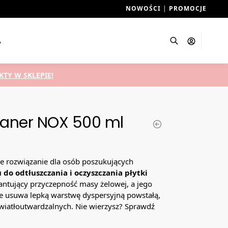
NOWOŚCI
|
PROMOCJE
A
Szukaj
TY W SKLEPIE!
eaner NOX 500 ml
ne rozwiązanie dla osób poszukujących
 do odtłuszczania i oczyszczania płytki
rantujący przyczepność masy żelowej, a jego
e usuwa lepką warstwę dyspersyjną powstałą,
iatłoutwardzalnych. Nie wierzysz? Sprawdź