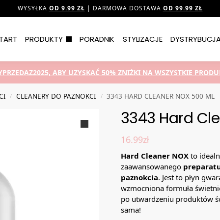
WYSYŁKA
OD 9.99 ZŁ
| DARMOWA DOSTAWA
OD 99.99 ZŁ
TART
PRODUKTY
PORADNIK
STYLIZACJE
DYSTRYBUCJ
YPRZEDAZ2025, ABY UZYSKAĆ 50% ZNIŻKI NA WSZYSTKIE PRODUK
CI
CLEANERY DO PAZNOKCI
3343 HARD CLEANER NOX 500 ML
/
/
3343 Hard Cl
16.99
zł
Hard Cleaner NOX
to ideal
zaawansowanego
preparatu
paznokcia
. Jest to płyn gwa
wzmocniona formuła świetni
po utwardzeniu produktów św
sama!