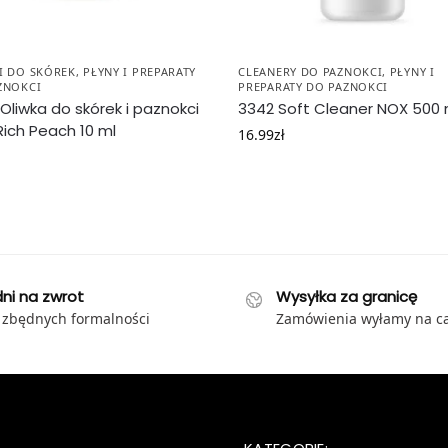
I DO SKÓREK
,
PŁYNY I PREPARATY
CLEANERY DO PAZNOKCI
,
PŁYNY I
ZNOKCI
PREPARATY DO PAZNOKCI
Oliwka do skórek i paznokci
3342 Soft Cleaner NOX 500 
ich Peach 10 ml
16.99
zł
dni na zwrot
Wysyłka za granicę
 zbędnych formalności
Zamówienia wyłamy na ca