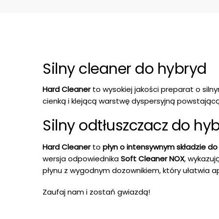
Silny cleaner do hybryd
Hard Cleaner
to wysokiej jakości preparat o siln
cienką i klejącą warstwę dyspersyjną powstają
Silny odtłuszczacz do hy
Hard Cleaner
to
płyn o intensywnym składzie do
wersja odpowiednika
Soft Cleaner NOX
, wykazuj
płynu z wygodnym dozownikiem, który ułatwia ap
Zaufaj nam i zostań gwiazdą!