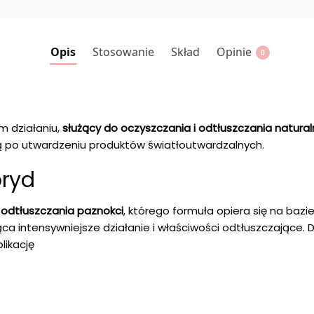
Opis
Stosowanie
Skład
Opinie
0
ym działaniu,
służący do oczyszczania i odtłuszczania naturaln
cą po utwardzeniu produktów światłoutwardzalnych.
bryd
 odtłuszczania paznokci
, którego formuła opiera się na bazie
ąca intensywniejsze działanie i właściwości odtłuszczające
likację