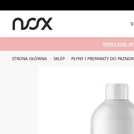
Nowości
S
WPISZ KOD: W
STRONA GŁÓWNA
SKLEP
PŁYNY I PREPARATY DO PAZNOK
/
/