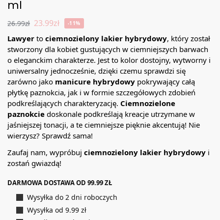
ml
23.99
zł
26.99
zł
-11%
Lawyer
to
ciemnozielony lakier hybrydowy
, który został
stworzony dla kobiet gustujących w ciemniejszych barwach
o eleganckim charakterze. Jest to kolor dostojny, wytworny i
uniwersalny jednocześnie, dzięki czemu sprawdzi się
zarówno jako
manicure hybrydowy
pokrywający całą
płytkę paznokcia, jak i w formie szczegółowych zdobień
podkreślających charakteryzację.
Ciemnozielone
paznokcie
doskonale podkreślają kreacje utrzymane w
jaśniejszej tonacji, a te ciemniejsze pięknie akcentują! Nie
wierzysz? Sprawdź sama!
Zaufaj nam, wypróbuj
ciemnozielony lakier hybrydowy
i
zostań gwiazdą!
DARMOWA DOSTAWA OD 99.99 ZŁ
Wysyłka do 2 dni roboczych
Wysyłka od 9.99 zł