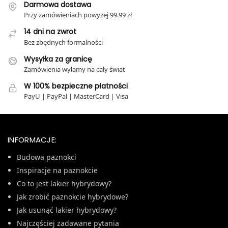
Darmowa dostawa
Przy zamówieniach powyżej 99.99 zł
14 dni na zwrot
Bez zbędnych formalności
Wysyłka za granicę
Zamówienia wyłamy na cały świat
W 100% bezpieczne płatności
PayU | PayPal | MasterCard | Visa
INFORMACJE:
Budowa paznokci
Inspiracje na paznokcie
Co to jest lakier hybrydowy?
Jak zrobić paznokcie hybrydowe?
Jak usunąć lakier hybrydowy?
Najczęściej zadawane pytania