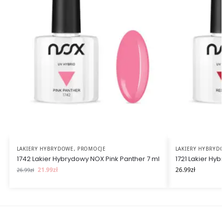
LAKIERY HYBRYDOWE
,
PROMOCJE
LAKIERY HYBRY
1742 Lakier Hybrydowy NOX Pink Panther 7 ml
1721 Lakier H
21.99
zł
26.99
zł
26.99
zł