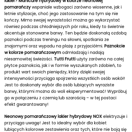
lakier
?
Manicure hybrydowy w kolorze neonowej
pomarańczy
wspaniale wzbogaci zarówno wiosenne, jak i
letnie stylizacje, choć jego zastosowanie na tym się nie
kończy. Mimo swojej wyrazistości można go wykorzystać
również podczas chłodniejszych pór roku, kiedy to świetnie
akcentuje stonowane barwy. Ten będzie doskonałą ozdobą
paznokci podczas treningu na siłowni, spotkania ze
znajomymi oraz wypadu na plażę z przyjaciółmi.
Paznokcie
w kolorze pomarańczowym
odmładzają i nadają
niesamowitej świeżości.
Tutti Frutti
użyty zarówno na całej
płytce paznokcia, jak i w formie wyszukanych zdobień, to
produkt wart swoich pieniędzy, który dzięki swojej
intensywności przyciąga spojrzenia wszystkich osób wokół!
Jest to doskonały wybór dla osób lubiących wyraziste
barwy, którymi można do woli eksperymentować! Wypróbuj
go w połączeniu z czernią lub szarością – w tej postaci
efekt gwarantowany!
Neonowy pomarańczowy lakier hybrydowy NOX
elektryzuje i
przyciąga uwagę! Jest to idealny wybór dla kobiet
lubiących kolorowe zestawienia oraz tych, które nie boją się