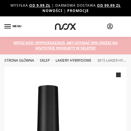
WYSYŁKA
OD 9.99 ZŁ
| DARMOWA DOSTAWA
OD 99.99 ZŁ
NOWOŚCI
|
PROMOCJE
MENU
WPISZ KOD: WYPRZEDAZ2025, ABY UZYSKAĆ 50% ZNIŻKI NA
WSZYSTKIE PRODUKTY W SKLEPIE!
STRONA GŁÓWNA
SKLEP
LAKIERY HYBRYDOWE
3815 LAKIER HYBRYDOWY NOX TUTTI FRUTTI 7 ML
/
/
/