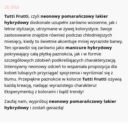
26.99
zł
Tutti Frutti
, czyli
neonowy pomarańczowy lakier
hybrydowy
doskonale uzupełni zarówno wiosenne, jak i
letnie stylizacje, utrzymane w żywej kolorystyce. Swoje
zastosowanie znajdzie również podczas chłodniejszych
miesięcy, kiedy to świetnie akcentuje mniej wyraziste barwy.
Ten sprawdzi się zarówno jako
manicure hybrydowy
pokrywający całą płytkę paznokcia, jak i w formie
szczegółowych zdobień podkreślających charakteryzację.
Intensywny neonowy odcień to wspaniała propozycja dla
kobiet lubiących przyciągać spojrzenia i wyróżniać się z
tłumu. Przepiękne paznokcie w kolorze
Tutti Frutti
ożywią
każdą kreację, nadając wyrazistego charakteru!
Eksperymentuj z kolorami i bądź trendy!
Zaufaj nam, wypróbuj
neonowy pomarańczowy lakier
hybrydowy
i zostań gwiazdą!