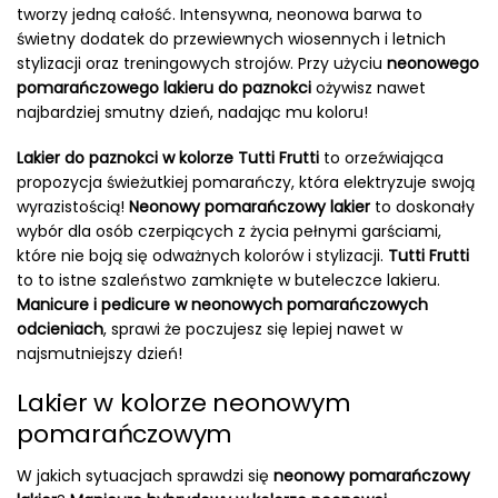
tworzy jedną całość. Intensywna, neonowa barwa to
świetny dodatek do przewiewnych wiosennych i letnich
stylizacji oraz treningowych strojów. Przy użyciu
neonowego
pomarańczowego lakieru do paznokci
ożywisz nawet
najbardziej smutny dzień, nadając mu koloru!
Lakier do paznokci w kolorze Tutti Frutti
to orzeźwiająca
propozycja świeżutkiej pomarańczy, która elektryzuje swoją
wyrazistością!
Neonowy pomarańczowy lakier
to doskonały
wybór dla osób czerpiących z życia pełnymi garściami,
które nie boją się odważnych kolorów i stylizacji.
Tutti Frutti
to to istne szaleństwo zamknięte w buteleczce lakieru.
Manicure i pedicure w neonowych pomarańczowych
odcieniach
, sprawi że poczujesz się lepiej nawet w
najsmutniejszy dzień!
Lakier w kolorze neonowym
pomarańczowym
W jakich sytuacjach sprawdzi się
neonowy pomarańczowy