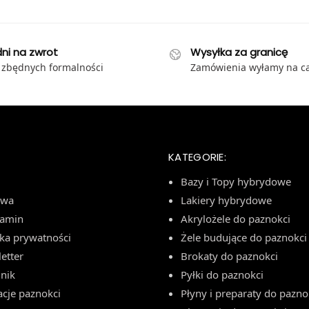
dni na zwrot
Wysyłka za granicę
 zbędnych formalności
Zamówienia wyłamy na ca
KATEGORIE:
Bazy i Topy hybrydowe
awa
Lakiery hybrydowe
lamin
Akrylożele do paznokci
yka prywatności
Żele budujące do paznokci
etter
Brokaty do paznokci
nik
Pyłki do paznokci
acje paznokci
Płyny i preparaty do pazno