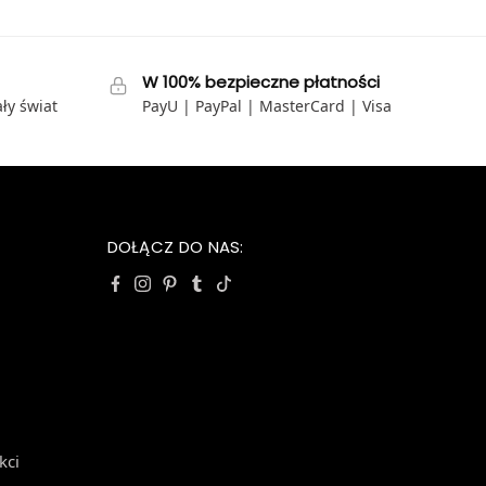
W 100% bezpieczne płatności
ły świat
PayU | PayPal | MasterCard | Visa
DOŁĄCZ DO NAS:
kci