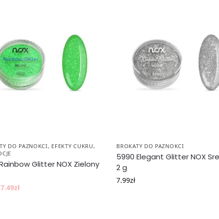
TY DO PAZNOKCI
,
EFEKTY CUKRU
,
BROKATY DO PAZNOKCI
CJE
5990 Elegant Glitter NOX Sr
Rainbow Glitter NOX Zielony
2 g
7.99
zł
7.49
zł