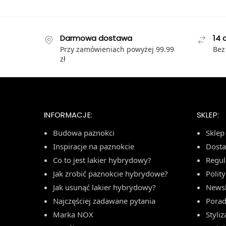
Darmowa dostawa
14 
Przy zamówieniach powyżej 99.99
Bez
zł
INFORMACJE:
SKLEP:
Budowa paznokci
Sklep
Inspiracje na paznokcie
Dost
Co to jest lakier hybrydowy?
Regu
Jak zrobić paznokcie hybrydowe?
Polit
Jak usunąć lakier hybrydowy?
Newsl
Najczęściej zadawane pytania
Porad
Marka NOX
Styliz