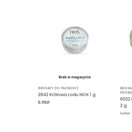
Brak w magazynie
BROKATY DO PAZNOKCI
BROKA
PROMO
2942 Królowa Lodu NOX 1 g
6022 
6.99
zł
2 g
9.99
zł