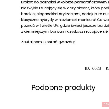
Brokat do paznokci w kolorze pomarańczowym
z
niezwykle rzucający się w oczy akcent, który pod
bardziej eleganckimi stylizacjami, nadając im nu
klasyczne hybrydy w nieziemski manicure! Co w
poznać w świetle UV, gdzie świeci jeszcze bardzi
z ciemniejszymi barwami uzyskasz rzucające się
Zaufaj nam i zostań gwiazdą!
ID:
6023
K
Podobne produkty
-25