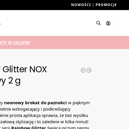
NOWOŚCI
|
PROMOCJE
A
Szukaj
TY W SKLEPIE!
Glitter NOX
y 2 g
ły
neonowy brokat do paznokci
w pięknym
tnie wzbogacający i podkreślający
alnie prosta aplikacja sprawia, że bez wysiłku
ałową stylizację i to zaledwie w kilka minut!
 serii
Rainbow Glitter
świecą niczym neony