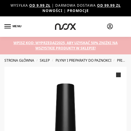
WYSYŁKA
OD 9.99 ZŁ
| DARMOWA DOSTAWA
OD 99.99 ZŁ
NOWOŚCI
|
PROMOCJE
MENU
WPISZ KOD: WYPRZEDAZ2025, ABY UZYSKAĆ 50% ZNIŻKI NA
WSZYSTKIE PRODUKTY W SKLEPIE!
STRONA GŁÓWNA
SKLEP
PŁYNY I PREPARATY DO PAZNOKCI
PRIMERY DO PAZNOKCI
/
/
/