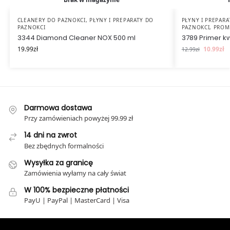
CLEANERY DO PAZNOKCI
,
PŁYNY I PREPARATY DO
PŁYNY I PREPAR
PAZNOKCI
PAZNOKCI
,
PROM
3344 Diamond Cleaner NOX 500 ml
3789 Primer k
19.99
zł
10.99
zł
12.99
zł
Darmowa dostawa
Przy zamówieniach powyżej 99.99 zł
14 dni na zwrot
Bez zbędnych formalności
Wysyłka za granicę
Zamówienia wyłamy na cały świat
W 100% bezpieczne płatności
PayU | PayPal | MasterCard | Visa