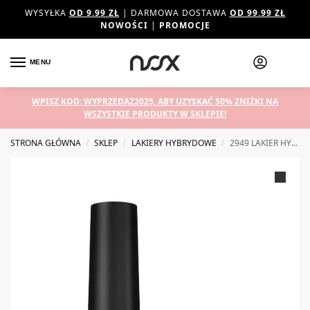
WYSYŁKA
OD 9.99 ZŁ
| DARMOWA DOSTAWA
OD 99.99 ZŁ
NOWOŚCI
|
PROMOCJE
MENU
WPISZ KOD: WYPRZEDAZ2025, ABY UZYSKAĆ 50% ZNIŻKI NA
WSZYSTKIE PRODUKTY W SKLEPIE!
STRONA GŁÓWNA
SKLEP
LAKIERY HYBRYDOWE
2949 LAKIER HYBRYDOWY NOX MORELOWE LODY 7 ML
/
/
/