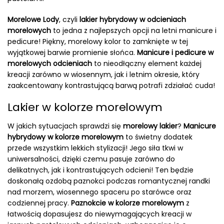
Morelowe Lody
, czyli
lakier hybrydowy w odcieniach
morelowych
to jedna z najlepszych opcji na letni manicure i
pedicure! Piękny, morelowy kolor to zamknięte w tej
wyjątkowej barwie promienie słońca.
Manicure i pedicure w
morelowych odcieniach
to nieodłączny element każdej
kreacji zarówno w wiosennym, jak i letnim okresie, który
zaakcentowany kontrastującą barwą potrafi zdziałać cuda!
Lakier w kolorze morelowym
W jakich sytuacjach sprawdzi się
morelowy lakier
?
Manicure
hybrydowy w kolorze morelowym
to świetny dodatek
przede wszystkim lekkich stylizacji! Jego siła tkwi w
uniwersalności, dzięki czemu pasuje zarówno do
delikatnych, jak i kontrastujących odcieni! Ten będzie
doskonałą ozdobą paznokci podczas romantycznej randki
nad morzem, wiosennego spaceru po starówce oraz
codziennej pracy.
Paznokcie w kolorze morelowym
z
łatwością dopasujesz do niewymagających kreacji w