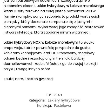
jasnych pastelowych odcieniach, wzbogacając je o
niebanalny akcent.
Lakier hybrydowy w kolorze morelowego
kremu
użyty zarówno na całej płytce paznokcia, jak i w
formie skomplikowanych zdobień, to produkt wart swoich
pieniędzy, który doskonale komponuje się z jasnymi i
ciemnymi barwami. Wykorzystaj jego mnogość zastosowań
i stwórz stylizację, która zapadnie innym w pamięć!
Lakier hybrydowy NOX w kolorze morelowym
to słodka
propozycja, która z pewnością przypadnie do gustu
kobietom kochającym letni luz! Stonowany, morelowy
odcień będzie niezastąpionym tłem dla bardziej
skomplikowanych zdobień! Dołącz go do swojej kolekcji i
przykuj uwagę innych osób!
Zaufaj nam, i zostań gwiazdą!
ID:
2949
Kategoria:
Lakiery hybrydowe
Kolekcja:
Pastelowa