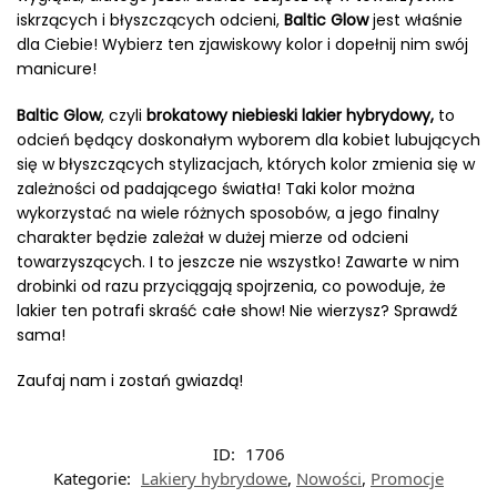
iskrzących i błyszczących odcieni,
Baltic Glow
jest właśnie
dla Ciebie! Wybierz ten zjawiskowy kolor i dopełnij nim swój
manicure!
Baltic Glow
, czyli
brokatowy niebieski lakier hybrydowy,
to
odcień będący doskonałym wyborem dla kobiet lubujących
się w błyszczących stylizacjach, których kolor zmienia się w
zależności od padającego światła! Taki kolor można
wykorzystać na wiele różnych sposobów, a jego finalny
charakter będzie zależał w dużej mierze od odcieni
towarzyszących. I to jeszcze nie wszystko! Zawarte w nim
drobinki od razu przyciągają spojrzenia, co powoduje, że
lakier ten potrafi skraść całe show! Nie wierzysz? Sprawdź
sama!
Zaufaj nam i zostań gwiazdą!
ID:
1706
Kategorie:
Lakiery hybrydowe
,
Nowości
,
Promocje