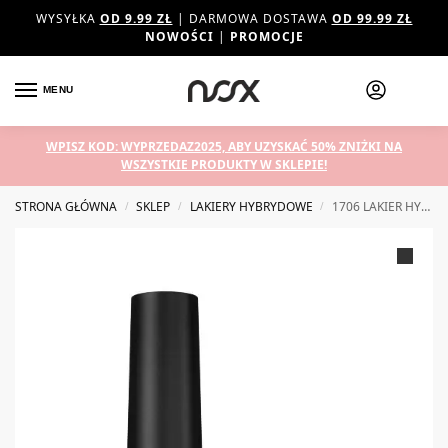
WYSYŁKA
OD 9.99 ZŁ
| DARMOWA DOSTAWA
OD 99.99 ZŁ
NOWOŚCI
|
PROMOCJE
MENU
WPISZ KOD: WYPRZEDAZ2025, ABY UZYSKAĆ 50% ZNIŻKI NA
WSZYSTKIE PRODUKTY W SKLEPIE!
STRONA GŁÓWNA
SKLEP
LAKIERY HYBRYDOWE
1706 LAKIER HYBRYDOWY NOX BALTIC GLOW 7 ML
/
/
/