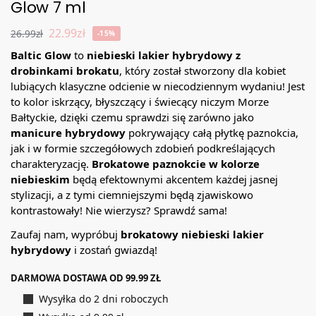
Glow 7 ml
22.99
zł
26.99
zł
-15%
Baltic Glow
to
niebieski lakier hybrydowy z
drobinkami brokatu
, który został stworzony dla kobiet
lubiących klasyczne odcienie w niecodziennym wydaniu! Jest
to kolor iskrzący, błyszczący i świecący niczym Morze
Bałtyckie, dzięki czemu sprawdzi się zarówno jako
manicure hybrydowy
pokrywający całą płytkę paznokcia,
jak i w formie szczegółowych zdobień podkreślających
charakteryzację.
Brokatowe paznokcie w kolorze
niebieskim
będą efektownymi akcentem każdej jasnej
stylizacji, a z tymi ciemniejszymi będą zjawiskowo
kontrastowały! Nie wierzysz? Sprawdź sama!
Zaufaj nam, wypróbuj
brokatowy niebieski lakier
hybrydowy
i zostań gwiazdą!
DARMOWA DOSTAWA OD 99.99 ZŁ
Wysyłka do 2 dni roboczych