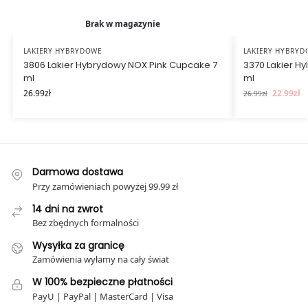
Brak w magazynie
LAKIERY HYBRYDOWE
LAKIERY HYBRY
3806 Lakier Hybrydowy NOX Pink Cupcake 7
3370 Lakier H
ml
ml
26.99
zł
22.99
zł
26.99
zł
Darmowa dostawa
Przy zamówieniach powyżej 99.99 zł
14 dni na zwrot
Bez zbędnych formalności
Wysyłka za granicę
Zamówienia wyłamy na cały świat
W 100% bezpieczne płatności
PayU | PayPal | MasterCard | Visa