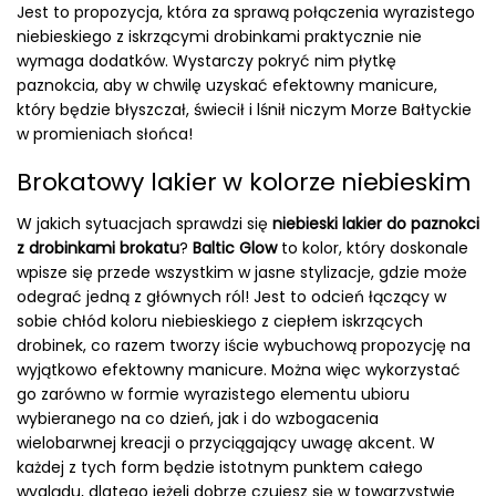
Jest to propozycja, która za sprawą połączenia wyrazistego
niebieskiego z iskrzącymi drobinkami praktycznie nie
wymaga dodatków. Wystarczy pokryć nim płytkę
paznokcia, aby w chwilę uzyskać efektowny manicure,
który będzie błyszczał, świecił i lśnił niczym Morze Bałtyckie
w promieniach słońca!
Brokatowy lakier w kolorze niebieskim
W jakich sytuacjach sprawdzi się
niebieski lakier do paznokci
z drobinkami brokatu
?
Baltic Glow
to kolor, który doskonale
wpisze się przede wszystkim w jasne stylizacje, gdzie może
odegrać jedną z głównych ról! Jest to odcień łączący w
sobie chłód koloru niebieskiego z ciepłem iskrzących
drobinek, co razem tworzy iście wybuchową propozycję na
wyjątkowo efektowny manicure. Można więc wykorzystać
go zarówno w formie wyrazistego elementu ubioru
wybieranego na co dzień, jak i do wzbogacenia
wielobarwnej kreacji o przyciągający uwagę akcent. W
każdej z tych form będzie istotnym punktem całego
wyglądu, dlatego jeżeli dobrze czujesz się w towarzystwie