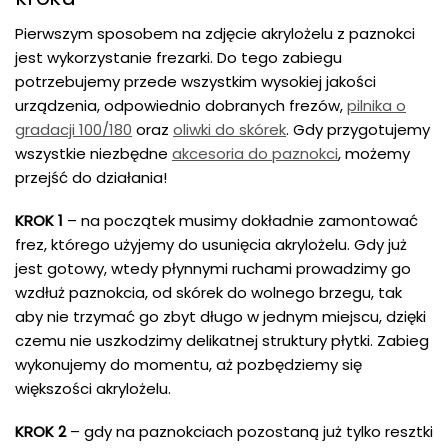
Pierwszym sposobem na zdjęcie akrylożelu z paznokci
jest wykorzystanie frezarki. Do tego zabiegu
potrzebujemy przede wszystkim wysokiej jakości
urządzenia, odpowiednio dobranych frezów,
pilnika o
gradacji 100/180
oraz
oliwki do skórek
. Gdy przygotujemy
wszystkie niezbędne
akcesoria do paznokci
, możemy
przejść do działania!
KROK 1
– na początek musimy dokładnie zamontować
frez, którego użyjemy do usunięcia akrylożelu. Gdy już
jest gotowy, wtedy płynnymi ruchami prowadzimy go
wzdłuż paznokcia, od skórek do wolnego brzegu, tak
aby nie trzymać go zbyt długo w jednym miejscu, dzięki
czemu nie uszkodzimy delikatnej struktury płytki. Zabieg
wykonujemy do momentu, aż pozbędziemy się
większości akrylożelu.
KROK 2
– gdy na paznokciach pozostaną już tylko resztki