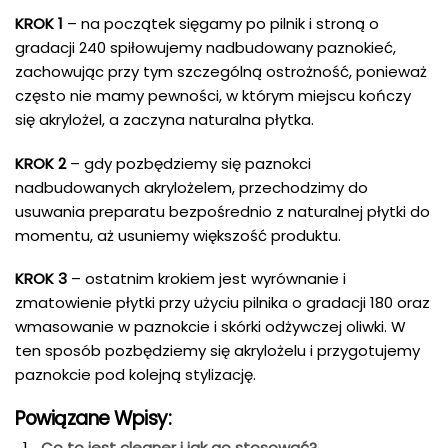
KROK 1
– na początek sięgamy po pilnik i stroną o
gradacji 240 spiłowujemy nadbudowany paznokieć,
zachowując przy tym szczególną ostrożność, ponieważ
często nie mamy pewności, w którym miejscu kończy
się akrylożel, a zaczyna naturalna płytka.
KROK 2
– gdy pozbędziemy się paznokci
nadbudowanych akrylożelem, przechodzimy do
usuwania preparatu bezpośrednio z naturalnej płytki do
momentu, aż usuniemy większość produktu.
KROK 3
– ostatnim krokiem jest wyrównanie i
zmatowienie płytki przy użyciu pilnika o gradacji 180 oraz
wmasowanie w paznokcie i skórki odżywczej oliwki. W
ten sposób pozbędziemy się akrylożelu i przygotujemy
paznokcie pod kolejną stylizację.
Powiązane Wpisy:
Co to jest cleaner i jak go stosować?