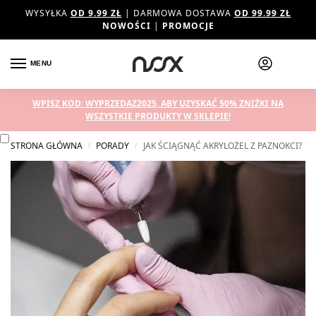
WYSYŁKA
OD 9.99 ZŁ
| DARMOWA DOSTAWA
OD 99.99 ZŁ
NOWOŚCI
|
PROMOCJE
MENU
WPISZ KOD: WYPRZEDAZ2025, ABY UZYSKAĆ 50% ZNIŻKI NA
WSZYSTKIE PRODUKTY W SKLEPIE!
STRONA GŁÓWNA
PORADY
JAK ŚCIĄGNĄĆ AKRYLOŻEL Z PAZNOKCI?
/
/