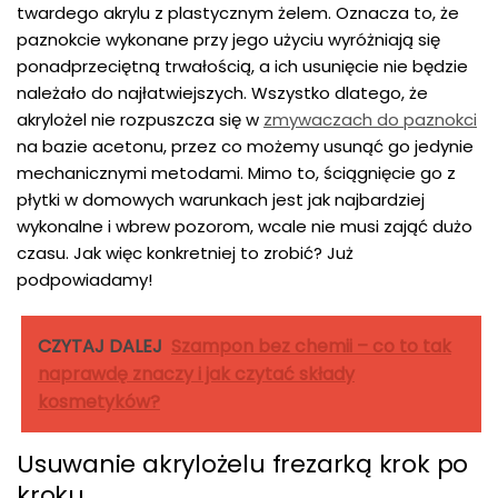
twardego akrylu z plastycznym żelem. Oznacza to, że
paznokcie wykonane przy jego użyciu wyróżniają się
ponadprzeciętną trwałością, a ich usunięcie nie będzie
należało do najłatwiejszych. Wszystko dlatego, że
akrylożel nie rozpuszcza się w
zmywaczach do paznokci
na bazie acetonu, przez co możemy usunąć go jedynie
mechanicznymi metodami. Mimo to, ściągnięcie go z
płytki w domowych warunkach jest jak najbardziej
wykonalne i wbrew pozorom, wcale nie musi zająć dużo
czasu. Jak więc konkretniej to zrobić? Już
podpowiadamy!
CZYTAJ DALEJ
Szampon bez chemii – co to tak
naprawdę znaczy i jak czytać składy
kosmetyków?
Usuwanie akrylożelu frezarką krok po
kroku