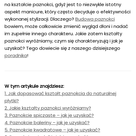
na kształcie paznokci, gdyż jest to niezwykle istotny
aspekt manicure, który często decyduje o efektywności
wykonanej stylizacji. Dlaczego?
Budowa paznokci
bowiem, może całkowicie zmienić wygląd dłoni i nadać
im zupełnie innego charakteru. Jakie zatem kształty
paznokci wyróżniamy, czym się charakteryzują i jak je
uzyskać? Tego dowiecie się z naszego dzisiejszego
poradnika
!
W tym artykule znajdziesz:
1. Jak dopasować kształt paznokcia do naturalnej
płytki?
2. Jakie kształty paznokci wyróżniamy?
3. Paznokcie spiczaste – jak je uzyskać?
4. Paznokcie baleriny – jak je uzyskać?
5. Paznokcie kwadratowe – jak je uzyskać?