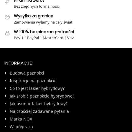
14 dni na zwrot
Bez zbędnych formalności
Wysyłka za granicę
Zamówienia wyłamy na cały świat
W 100% bezpieczne płatności
PayU | PayPal | MasterCard | Visa
INFORMACJE:
Budowa paznokci
Inspiracje na paznokcie
Co to jest lakier hybrydowy?
Jak zrobić paznokcie hybrydowe?
Jak usunąć lakier hybrydowy?
Najczęściej zadawane pytania
Marka NOX
Współpraca