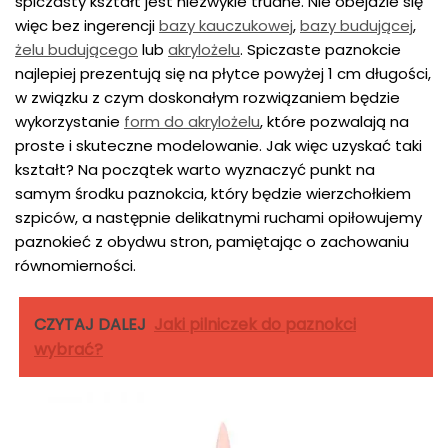
spiczasty kształt jest niezwykle trudne. Nie obejdzie się
więc bez ingerencji
bazy kauczukowej
,
bazy budującej
,
żelu budującego
lub
akrylożelu
. Spiczaste paznokcie
najlepiej prezentują się na płytce powyżej 1 cm długości,
w związku z czym doskonałym rozwiązaniem będzie
wykorzystanie
form do akrylożelu
, które pozwalają na
proste i skuteczne modelowanie. Jak więc uzyskać taki
kształt? Na początek warto wyznaczyć punkt na
samym środku paznokcia, który będzie wierzchołkiem
szpiców, a następnie delikatnymi ruchami opiłowujemy
paznokieć z obydwu stron, pamiętając o zachowaniu
równomierności.
CZYTAJ DALEJ
Jaki pilniczek do paznokci
wybrać?