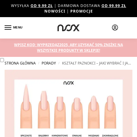
WYSYŁKA
OD 9.99 ZŁ
| DARMOWA DOSTAWA
OD 99.99 ZŁ
NOWOŚCI
|
PROMOCJE
MENU
WPISZ KOD: WYPRZEDAZ2025, ABY UZYSKAĆ 50% ZNIŻKI NA
WSZYSTKIE PRODUKTY W SKLEPIE!
STRONA GŁÓWNA
PORADY
KSZTAŁT PAZNOKCI – JAKI WYBRAĆ I JAK GO UZYSKAĆ?
/
/