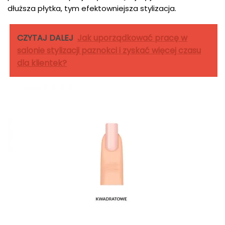
dłuższa płytka, tym efektowniejsza stylizacja.
CZYTAJ DALEJ
Jak uporządkować pracę w
salonie stylizacji paznokci i zyskać więcej czasu
dla klientek?