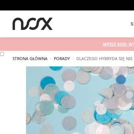
Nowości
S
WPISZ KOD: W
STRONA GŁÓWNA
PORADY
DLACZEGO HYBRYDA SIĘ NIE
/
/