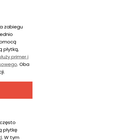
ia zabiegu
iednio
 pomocą
 płytką,
łuży primer i
asowego
. Oba
ji.
 często
ą płytkę
d
. W tym