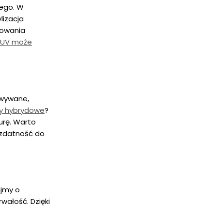
ego. W
lizacja
kowania
 UV może
owywane,
ry hybrydowe
?
urę. Warto
ezdatność do
ajmy o
wałość. Dzięki