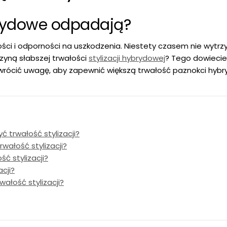
rydowe odpadają?
ości i odporności na uszkodzenia. Niestety czasem nie wytrz
zyną słabszej trwałości
stylizacji hybrydowej
? Tego dowiecie 
 zwrócić uwagę, aby zapewnić większą trwałość paznokci hyb
ć trwałość stylizacji?
rwałość stylizacji?
ć stylizacji?
cji?
ałość stylizacji?