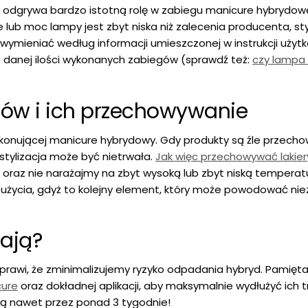
odgrywa bardzo istotną rolę w zabiegu manicure hybrydow
ub moc lampy jest zbyt niska niż zalecenia producenta, sty
 wymieniać według informacji umieszczonej w instrukcji użyt
o danej ilości wykonanych zabiegów (sprawdź też:
czy lampa
ów i ich przechowywanie
ykonującej manicure hybrydowy. Gdy produkty są źle przech
stylizacja może być nietrwała.
Jak więc przechowywać lakie
 oraz nie narażajmy na zbyt wysoką lub zbyt niską temperat
 użycia, gdyż to kolejny element, który może powodować ni
ają?
rawi, że zminimalizujemy ryzyko odpadania hybryd. Pamięt
cure
oraz dokładnej aplikacji, aby maksymalnie wydłużyć ich tr
cją nawet przez ponad 3 tygodnie!