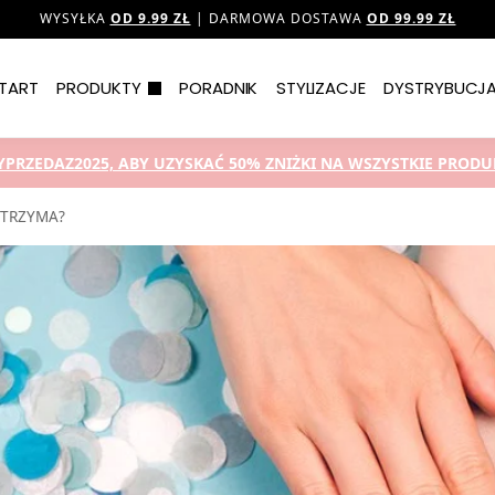
WYSYŁKA
OD 9.99 ZŁ
| DARMOWA DOSTAWA
OD 99.99 ZŁ
TART
PRODUKTY
PORADNIK
STYLIZACJE
DYSTRYBUCJ
YPRZEDAZ2025, ABY UZYSKAĆ 50% ZNIŻKI NA WSZYSTKIE PRODUK
 TRZYMA?