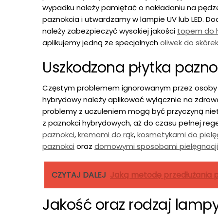
wypadku należy pamiętać o nakładaniu na pędzel
paznokcia i utwardzamy w lampie UV lub LED. Dod
należy zabezpieczyć wysokiej jakości
topem do 
aplikujemy jedną ze specjalnych
oliwek do skórek
Uszkodzona płytka pazno
Częstym problemem ignorowanym przez osoby wyk
hybrydowy należy aplikować wyłącznie na zdrowe
problemy z uczuleniem mogą być przyczyną niet
z paznokci hybrydowych, aż do czasu pełnej reg
paznokci
,
kremami do rąk
,
kosmetykami do pielęg
paznokci
oraz
domowymi sposobami pielęgnacji 
CZYTAJ DALEJ
Jaką metodę przedłużania 
Jakość oraz rodzaj lampy