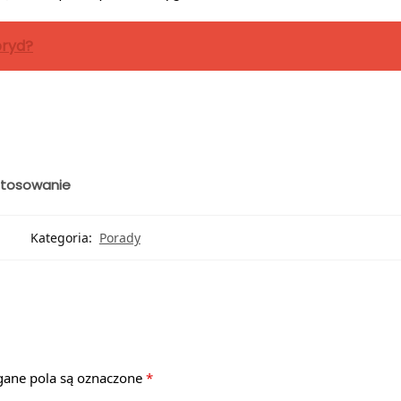
bryd?
astosowanie
Kategoria:
Porady
ne pola są oznaczone
*