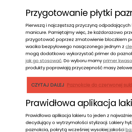
Przygotowanie płytki paz
Pierwszą i najczęstszą przyczyną odpadających 
manicure. Pamiętajmy więc, że każdorazowo prz
przygotować poprzez zmatowienie bloczkiem po
wacika bezpyłowego nasączonego jednym z
cl
mogą dodatkowo wykorzystać primer do paznokci
jak go stosować
. Do wyboru mamy
primer kwas
produkty poprawiają przyczepność masy żelowej i 
CZYTAJ DALEJ
Paznokcie do czerwonej suki
Prawidłowa aplikacja la
Prawidłowa aplikacja lakieru to jeden z najważ
decydujący o wytrzymałości stylizacji. Lakiery
paznokcia, pokrytą wcześniej wysokiej jakości
ba