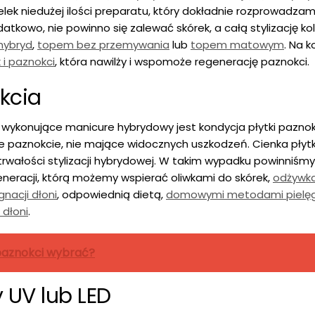
ek niedużej ilości preparatu, który dokładnie rozprowadzam
atkowo, nie powinno się zalewać skórek, a całą stylizację ko
hybryd
,
topem bez przemywania
lub
topem matowym
. Na k
 i paznokci
, która nawilży i wspomoże regenerację paznokci.
kcia
onujące manicure hybrydowy jest kondycja płytki paznokci
 paznokcie, nie mające widocznych uszkodzeń. Cienka płytk
rwałości stylizacji hybrydowej. W takim wypadku powinniśm
eneracji, którą możemy wspierać oliwkami do skórek,
odżywk
nacji dłoni
, odpowiednią dietą,
domowymi metodami pielęg
dłoni
.
paznokci wybrać?
 UV lub LED