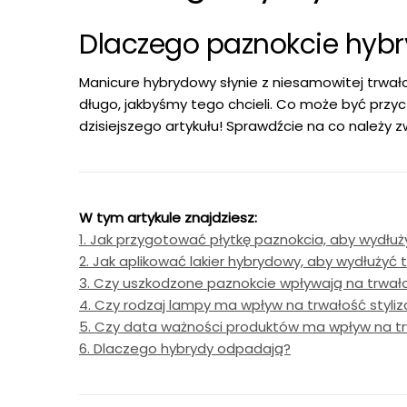
Dlaczego paznokcie hyb
Manicure hybrydowy słynie z niesamowitej trwał
długo, jakbyśmy tego chcieli. Co może być przyc
dzisiejszego artykułu! Sprawdźcie na co należy
W tym artykule znajdziesz:
1. Jak przygotować płytkę paznokcia, aby wydłuży
2. Jak aplikować lakier hybrydowy, aby wydłużyć t
3. Czy uszkodzone paznokcie wpływają na trwałoś
4. Czy rodzaj lampy ma wpływ na trwałość styliza
5. Czy data ważności produktów ma wpływ na trw
6. Dlaczego hybrydy odpadają?