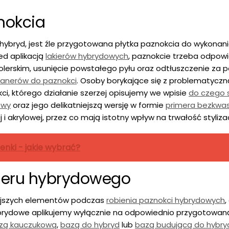
nokcia
hybryd, jest źle przygotowana płytka paznokcia do wykonan
ed aplikacją
lakierów hybrydowych
, paznokcie trzeba odpow
lerskim, usunięcie powstałego pyłu oraz odtłuszczenie za
eanerów do paznokci
. Osoby borykające się z problematyczną
, którego działanie szerzej opisujemy we wpisie
do czego s
owy
oraz jego delikatniejszą wersję w formie
primera bezkw
akrylowej, przez co mają istotny wpływ na trwałość stylizac
enki - jakie wybrać?
kieru hybrydowego
niejszych elementów podczas
robienia paznokci hybrydowych
,
 hybrydowe aplikujemy wyłącznie na odpowiednio przygotowan
zą kauczukową
,
bazą do hybryd
lub
bazą budującą do hybry