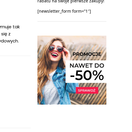
rabatu na swoje pierwsze zakupy!
[newsletter_form form=”1″]
ymuje tak
się z
rydowych.