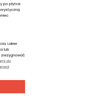
y po płytce
lorystyczną
oniec
a. Lakier
a lub
y zrezygnować
ami do
nacji